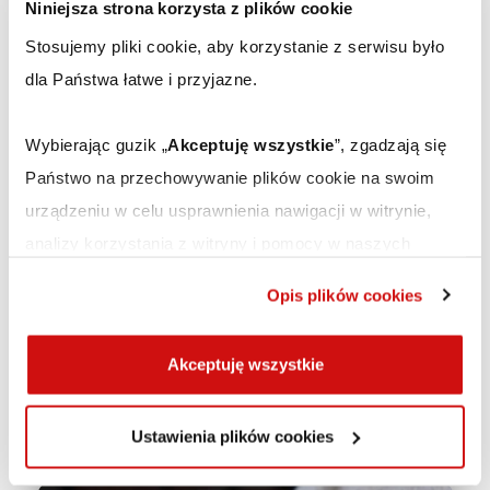
Niniejsza strona korzysta z plików cookie
Stosujemy pliki cookie, aby korzystanie z serwisu było
dla Państwa łatwe i przyjazne.
Wybierając guzik „
Akceptuję wszystkie
”, zgadzają się
Państwo na przechowywanie plików cookie na swoim
urządzeniu w celu usprawnienia nawigacji w witrynie,
analizy korzystania z witryny i pomocy w naszych
działaniach marketingowych. Cookies mogą być
24.04.2020
Opis plików cookies
używane również do personalizacji reklam. Aby
OPTYK
dostosować ustawienia dotyczących plików cookies,
Akceptuję wszystkie
proszę kliknąć w „
Ustawienia plików cookies”.
Wszystko o okularach
przeciwsłonecznych
Ustawienia plików cookies
Szczegółowe informacje znajdą Państwo w
Polityce
prywatności Scanmed
.