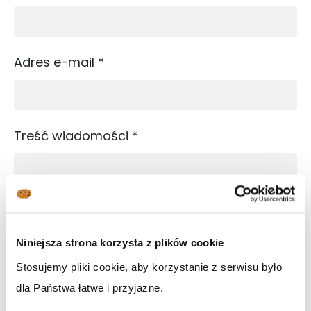
Adres e-mail
*
Treść wiadomości
*
Wyrażam zgodę na otrzymywanie informacji handlowych
za pomocą środków komunikacji elektronicznej w rozumieniu
Niniejsza strona korzysta z plików cookie
ustawy z dnia 18 lipca 2002 roku o świadczeniu usług drogą
elektroniczną przysyłanych na wskazany przeze mnie adres
Stosujemy pliki cookie, aby korzystanie z serwisu było
elektroniczny od Weiss Klinik - Grupa Scanmed *
dla Państwa łatwe i przyjazne.
Administratorem Pani/Pana danych osobowych jest Scanmed S.A. z