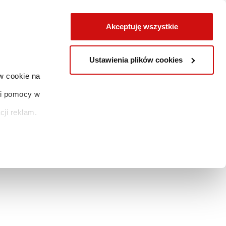
Akceptuję wszystkie
 i DME w ramach NFZ
BLOG
CENNIK
UMÓW WIZYTĘ
KONTAKT
Ustawienia plików cookies
w cookie na
y i pomocy w
acji reklam.
lików cookies”.