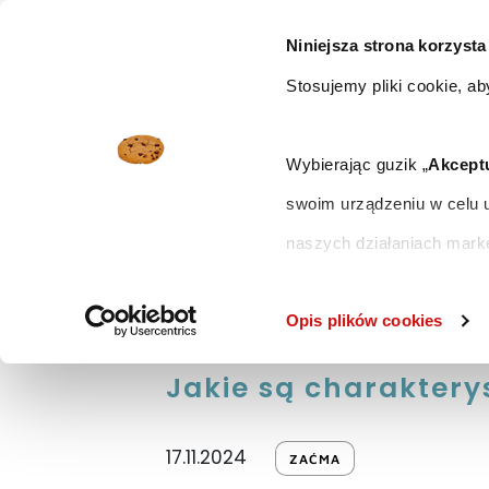
Niniejsza strona korzysta
Stosujemy pliki cookie, ab
Wybierając guzik „
Akcept
swoim urządzeniu w celu u
naszych działaniach mark
Aby dostosować ustawienia
Główna
Blog
Blog
Opis plików cookies
Szczegółowe informacje 
Jakie są charakter
17.11.2024
ZAĆMA