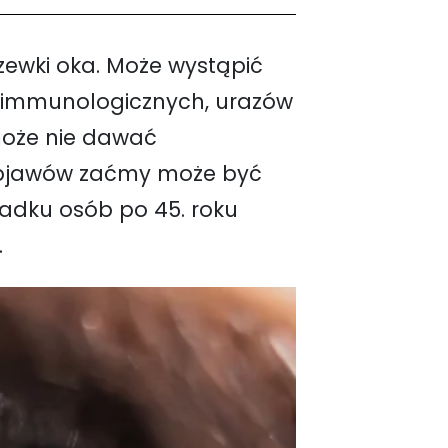
zewki oka. Może wystąpić
utoimmunologicznych, urazów
 może nie dawać
 objawów zaćmy może być
adku osób po 45. roku
.