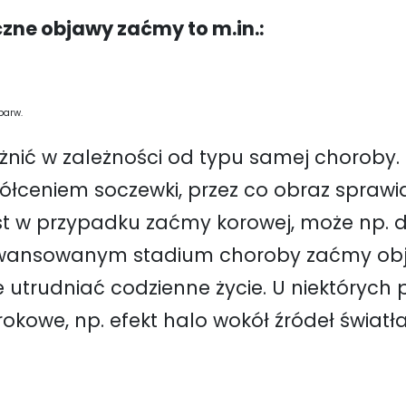
zne objawy zaćmy to m.in.:
barw.
żnić w zależności od typu samej choroby
żółceniem soczewki, przez co obraz sprawi
st w przypadku zaćmy korowej, może np.
wansowanym stadium choroby zaćmy objaw
 utrudniać codzienne życie. U niektóryc
okowe, np. efekt halo wokół źródeł światł