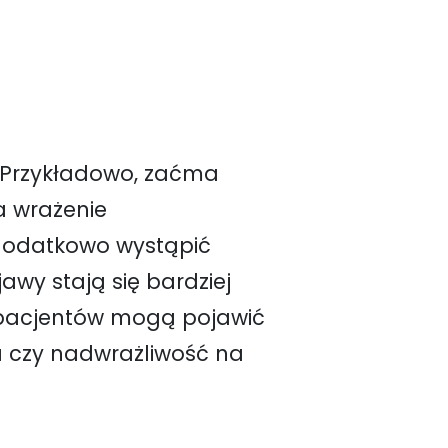
. Przykładowo, zaćma
a wrażenie
 dodatkowo wystąpić
y stają się bardziej
h pacjentów mogą pojawić
a czy nadwrażliwość na