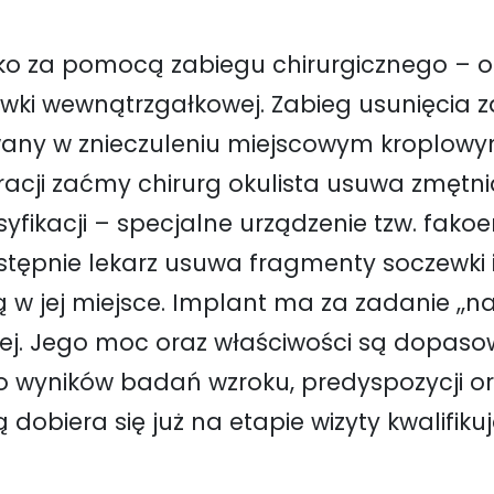
o za pomocą zabiegu chirurgicznego – o
ki wewnątrzgałkowej. Zabieg usunięcia za
wany w znieczuleniu miejscowym kroplowy
acji zaćmy chirurg okulista usuwa zmętn
acji – specjalne urządzenie tzw. fakoemul
tępnie lekarz usuwa fragmenty soczewki i
w jej miejsce. Implant ma za zadanie ,,n
nej. Jego moc oraz właściwości są dopas
o wyników badań wzroku, predyspozycji o
obiera się już na etapie wizyty kwalifiku