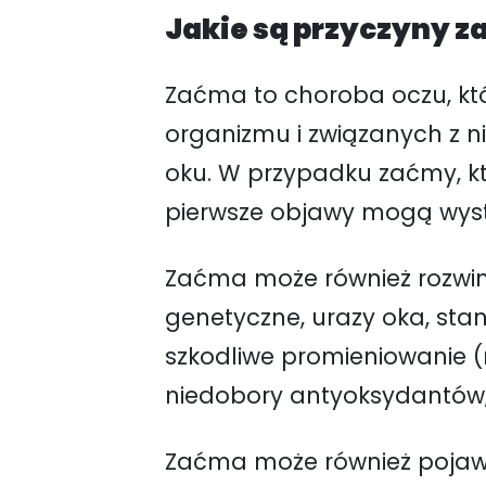
Jakie są przyczyny 
Zaćma to choroba oczu, któ
organizmu i związanych z n
oku. W przypadku zaćmy, któ
pierwsze objawy mogą wystą
Zaćma może również rozwinąć
genetyczne, urazy oka, sta
szkodliwe promieniowanie (n
niedobory antyoksydantów,
Zaćma może również pojawi