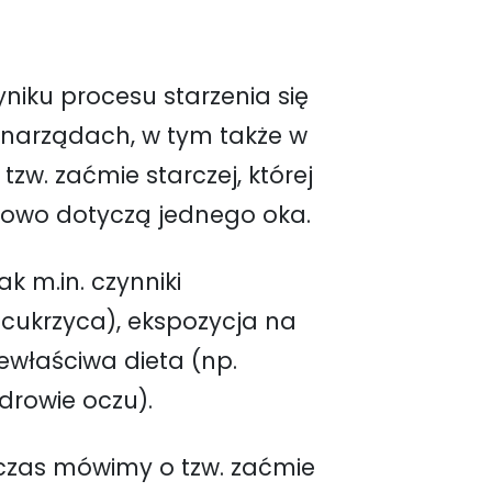
niku procesu starzenia się
 narządach, w tym także w
zw. zaćmie starczej, której
tkowo dotyczą jednego oka.
k m.in. czynniki
 cukrzyca), ekspozycja na
iewłaściwa dieta (np.
rowie oczu).
czas mówimy o tzw. zaćmie