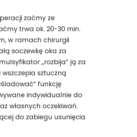
peracji zaćmy ze
ćmy trwa ok. 20-30 min.
m, w ramach chirurgii
iałą soczewkę oka za
syfikator ,,rozbija” ją za
 wszczepia sztuczną
aśladować” funkcję
owywane indywidualnie do
raz własnych oczekiwań.
jącej do zabiegu usunięcia