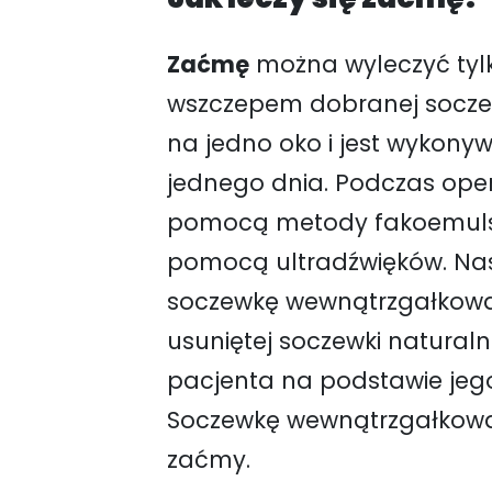
Jak leczy się zaćmę?
Zaćmę
można wyleczyć tylk
wszczepem dobranej soczew
na jedno oko i jest wykony
jednego dnia. Podczas oper
pomocą metody fakoemulsyfik
pomocą ultradźwięków. Nas
soczewkę wewnątrzgałkową 
usuniętej soczewki natural
pacjenta na podstawie jeg
Soczewkę wewnątrzgałkową d
zaćmy.