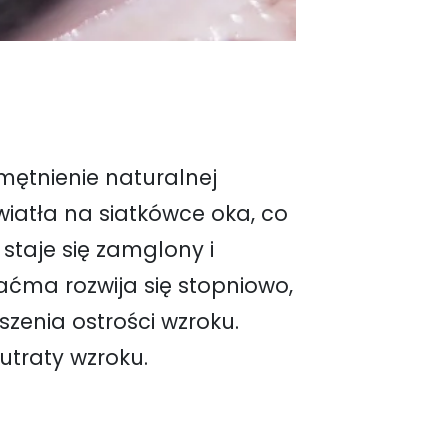
mętnienie naturalnej
iatła na siatkówce oka, co
taje się zamglony i
Zaćma rozwija się stopniowo,
nia ostrości wzroku.
utraty wzroku.