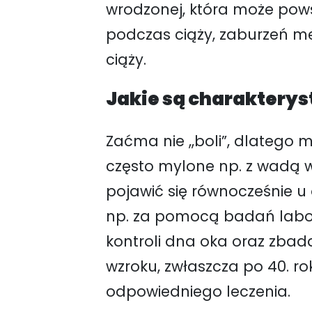
wrodzonej, która może pows
podczas ciąży, zaburzeń m
ciąży.
Jakie są charaktery
Zaćma nie ,,boli”, dlatego 
często mylone np. z wadą w
pojawić się równocześnie u
np. za pomocą badań labor
kontroli dna oka oraz zbad
wzroku, zwłaszcza po 40. r
odpowiedniego leczenia.