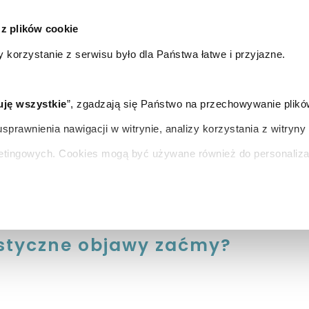
 z plików cookie
Leczenie AMD
y korzystanie z serwisu było dla Państwa łatwe i przyjazne.
O NAS
DLA PACJENTA
CO ROBIMY?
uję wszystkie
”, zgadzają się Państwo na przechowywanie plikó
sprawnienia nawigacji w witrynie, analizy korzystania z witryn
etingowych. Cookies mogą być używane również do personaliz
 dotyczących plików cookies, proszę kliknąć w „
Ustawienia p
znajdą Państwo w
Polityce prywatności Scanmed
.
ystyczne objawy zaćmy?