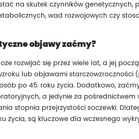
tać na skutek czynników genetycznych, pr
etabolicznych, wad rozwojowych czy sto
styczne objawy zaćmy?
może rozwijać się przez wiele lat, a jej po
zroku lub objawami starczowzroczności (p
 osób po 45. roku życia. Dodatkowo, zaćm
atoryjnych, a jedynie za pośrednictwem w
ania stopnia przejrzystości soczewki. Dla
oku życia, są kluczowe dla wczesnego wykr