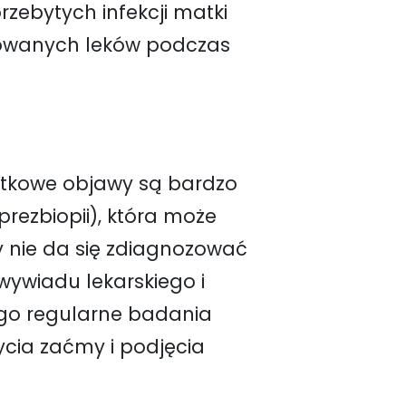
zebytych infekcji matki
sowanych leków podczas
czątkowe objawy są bardzo
rezbiopii), która może
y nie da się zdiagnozować
ywiadu lekarskiego i
tego regularne badania
ycia zaćmy i podjęcia