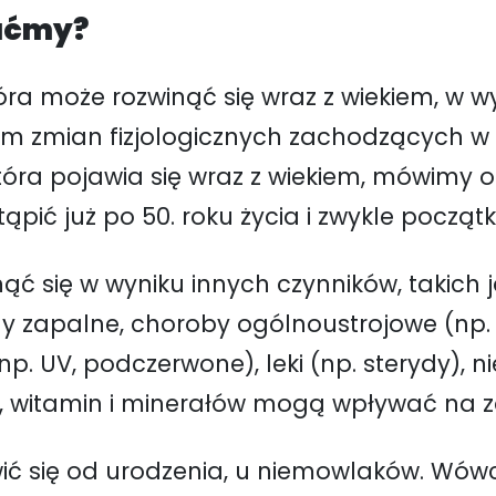
zaćmy?
ra może rozwinąć się wraz z wiekiem, w wy
im zmian fizjologicznych zachodzących w
ra pojawia się wraz z wiekiem, mówimy o t
pić już po 50. roku życia i zwykle począ
 się w wyniku innych czynników, takich ja
ny zapalne, choroby ogólnoustrojowe (np.
p. UV, podczerwone), leki (np. sterydy), n
 witamin i minerałów mogą wpływać na zd
ć się od urodzenia, u niemowlaków. Wów