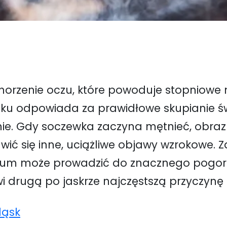
chorzenie oczu, które powoduje stopniowe 
ku odpowiada za prawidłowe skupianie św
e. Gdy soczewka zaczyna mętnieć, obraz s
wić się inne, uciążliwe objawy wzrokowe. 
m może prowadzić do znacznego pogorsze
 drugą po jaskrze najczęstszą przyczynę 
ląsk