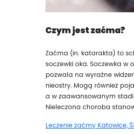
Czym jest zaćma?
Zaćma (in. katarakta) to s
soczewki oka. Soczewka w o
pozwala na wyraźne widzeni
nieostry. Mogą również poja
a w zaawansowanym stadiu
Nieleczona choroba stanowi
Leczenie zaćmy Katowice, Ś